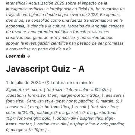
intensifica? Actualización 2025 sobre el impacto de la
inteligencia artificial La inteligencia artificial (IA) ha recorrido un
trayecto vertiginoso desde la primavera de 2023. En apenas
dos años, se consolidó como una fuerza transformadora en la
economía, la ciencia y la cultura. Modelos de lenguaje capaces
de razonar y comprender múltiples formatos, sistemas
creativos que generan arte y música, y herramientas que
apoyan la investigación científica han pasado de ser promesas
a convertirse en parte del día a día.
Leer más →
Javascript Quiz - A
1 de julio de 2024 -
Lectura de un minuto
Siguiente ↩ .score { font-size: 1.4em; color: #d04a2b; }
.question { font-size: 1.1em; margin-bottom: 20px; } .answers {
font-size: .9em; list-style-type: none; padding: 0; margin: 0; }
.answers li { margin-bottom: 10px; } .result { font-size: 1em;
color: #d04a2b; padding: 0; margin-left: 0; margin-bottom:
10px; font-weight: bold; } .option-div { display: flex; align-
items: center; } .option-text-div { display: inline-block; padding:
0; margin-left: 10px; } .