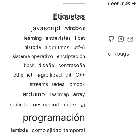
Leer más →
Etiquetas
javascript
windows
Abrir
Abrir
Co
learning
entrevistas
float
algoritmos
historia
utf-8
cuenta
cuent
vía
drkbugs
sistema operativo
encriptación
de
de
co
diseño
contraseña
hash
Github
Insta
legibilidad
en
en
ethernet
git
C++
una
una
streams
redes
lombok
nueva
nueva
arduino
array
hashmap
pestaña
pesta
ai
static factory method
mutex
programación
complejidad temporal
lambda