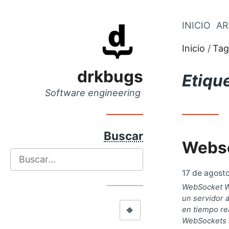
Saltar
INICIO
AR
Saltar
al
al
Inicio
Tag
menú
contenido
principal
drkbugs
Etiqu
Software engineering
Buscar
Webs
Buscar
17 de agost
WebSocket We
un servidor 
⎆
en tiempo rea
WebSockets s