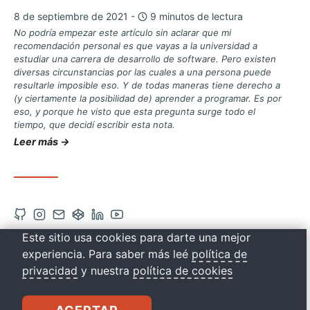
8 de septiembre de 2021 -
9 minutos de lectura
No podría empezar este artículo sin aclarar que mi
recomendación personal es que vayas a la universidad a
estudiar una carrera de desarrollo de software. Pero existen
diversas circunstancias por las cuales a una persona puede
resultarle imposible eso. Y de todas maneras tiene derecho a
(y ciertamente la posibilidad de) aprender a programar. Es por
eso, y porque he visto que esta pregunta surge todo el
tiempo, que decidí escribir esta nota.
Leer más →
Abrir
Abrir
Contacto
Abrir
Abrir
Abrir
cuenta
cuenta
vía
cuenta
cuenta
cuenta
Este sitio usa cookies para darte una mejor
de
de
correo
de
de
de
experiencia. Para saber más leé
política de
EN: EDUCACIÓN
Github
Instagram
Codepen
Linkedin
Youtube
privacidad
y nuestra
política de cookies
en
en
en
en
en
drkbugs
una
una
una
una
una