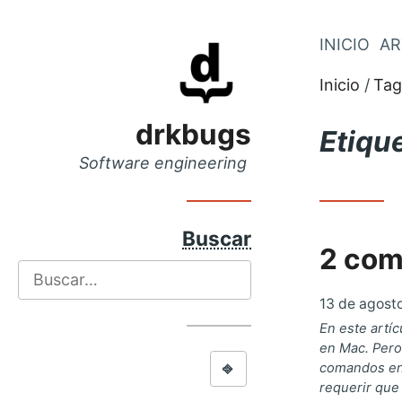
Saltar
INICIO
AR
Saltar
al
al
Inicio
Tag
menú
contenido
principal
drkbugs
Etiqu
Software engineering
Buscar
2 com
Buscar
13 de agost
En este artíc
en Mac. Pero
⎆
comandos en 
requerir que