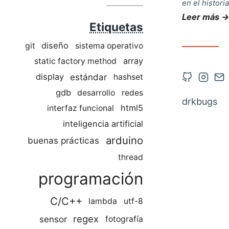
en el histori
Leer más →
Etiquetas
diseño
git
sistema operativo
array
static factory method
Abrir
Abrir
Co
estándar
display
hashset
cuenta
cuent
vía
gdb
desarrollo
redes
drkbugs
de
de
co
html5
interfaz funcional
Github
Insta
inteligencia artificial
en
en
arduino
buenas prácticas
una
una
thread
nueva
nueva
programación
pestaña
pesta
C/C++
lambda
utf-8
regex
sensor
fotografía