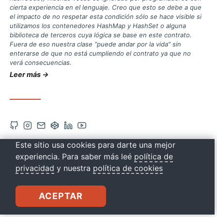
cierta experiencia en el lenguaje. Creo que esto se debe a que
el impacto de no respetar esta condición sólo se hace visible si
utilizamos los contenedores HashMap y HashSet o alguna
biblioteca de terceros cuya lógica se base en este contrato.
Fuera de eso nuestra clase “puede andar por la vida” sin
enterarse de que no está cumpliendo el contrato ya que no
verá consecuencias.
Leer más →
Abrir
Abrir
Contacto
Abrir
Abrir
Abrir
cuenta
cuenta
vía
cuenta
cuenta
cuenta
Este sitio usa cookies para darte una mejor
drkbugs
de
de
correo
de
de
de
experiencia. Para saber más leé
política de
Github
Instagram
Codepen
Linkedin
Youtube
privacidad
y nuestra
política de cookies
en
en
en
en
en
una
una
una
una
una
ACEPTAR
nueva
nueva
nueva
nueva
nueva
pestaña
pestaña
pestaña
pestaña
pestaña