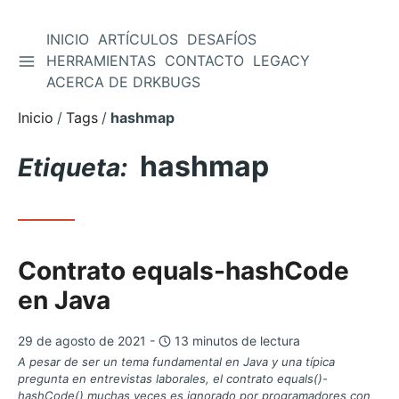
INICIO
ARTÍCULOS
DESAFÍOS
ALTERNAR BARRA LATERAL
HERRAMIENTAS
CONTACTO
LEGACY
Saltar
ACERCA DE DRKBUGS
al
contenido
Inicio
Tags
hashmap
hashmap
Etiqueta:
Contrato equals-hashCode
en Java
29 de agosto de 2021 -
13 minutos de lectura
A pesar de ser un tema fundamental en Java y una típica
pregunta en entrevistas laborales, el contrato equals()-
hashCode() muchas veces es ignorado por programadores con