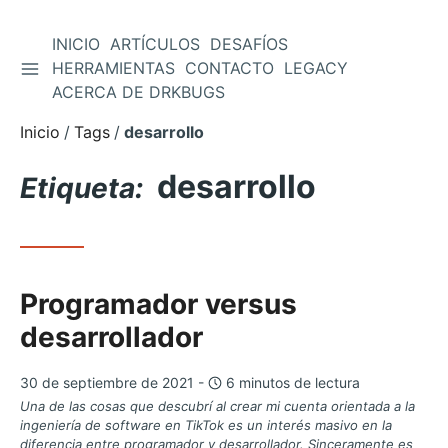
INICIO
ARTÍCULOS
DESAFÍOS
ALTERNAR BARRA LATERAL
HERRAMIENTAS
CONTACTO
LEGACY
Saltar
ACERCA DE DRKBUGS
al
contenido
Inicio
Tags
desarrollo
desarrollo
Etiqueta:
Programador versus
desarrollador
30 de septiembre de 2021 -
6 minutos de lectura
Una de las cosas que descubrí al crear mi cuenta orientada a la
ingeniería de software en TikTok es un interés masivo en la
diferencia entre programador y desarrollador. Sinceramente es