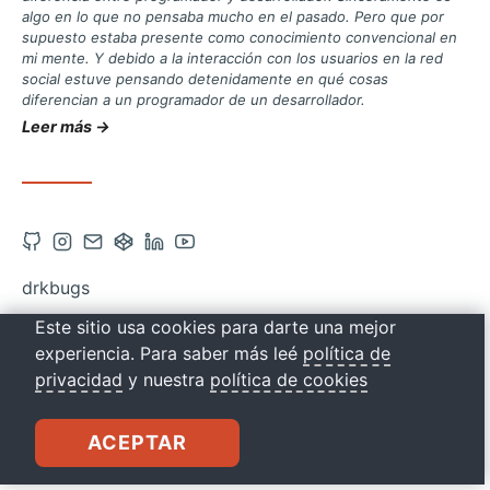
algo en lo que no pensaba mucho en el pasado. Pero que por
supuesto estaba presente como conocimiento convencional en
mi mente. Y debido a la interacción con los usuarios en la red
social estuve pensando detenidamente en qué cosas
diferencian a un programador de un desarrollador.
Leer más →
Abrir
Abrir
Contacto
Abrir
Abrir
Abrir
cuenta
cuenta
vía
cuenta
cuenta
cuenta
drkbugs
de
de
correo
de
de
de
Este sitio usa cookies para darte una mejor
Github
Instagram
Codepen
Linkedin
Youtube
experiencia. Para saber más leé
política de
en
en
en
en
en
privacidad
y nuestra
política de cookies
una
una
una
una
una
nueva
nueva
nueva
nueva
nueva
ACEPTAR
pestaña
pestaña
pestaña
pestaña
pestaña