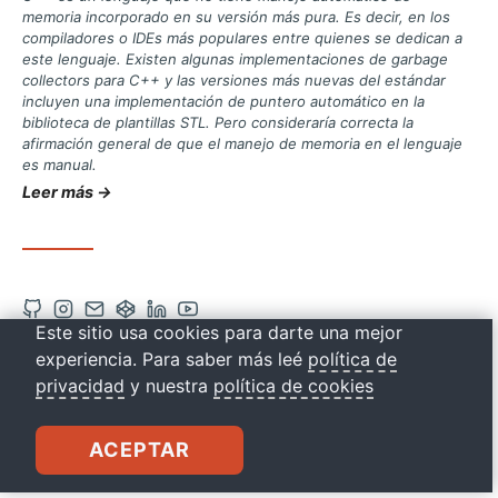
memoria incorporado en su versión más pura. Es decir, en los
compiladores o IDEs más populares entre quienes se dedican a
este lenguaje. Existen algunas implementaciones de garbage
collectors para C++ y las versiones más nuevas del estándar
incluyen una implementación de puntero automático en la
biblioteca de plantillas STL. Pero consideraría correcta la
afirmación general de que el manejo de memoria en el lenguaje
es manual.
Leer más →
Abrir
Abrir
Contacto
Abrir
Abrir
Abrir
Este sitio usa cookies para darte una mejor
cuenta
cuenta
vía
cuenta
cuenta
cuenta
drkbugs
experiencia. Para saber más leé
política de
de
de
correo
de
de
de
privacidad
y nuestra
política de cookies
Github
Instagram
Codepen
Linkedin
Youtube
en
en
en
en
en
ACEPTAR
una
una
una
una
una
nueva
nueva
nueva
nueva
nueva