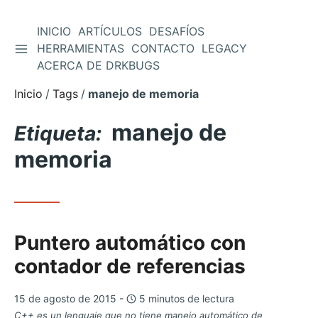
INICIO
ARTÍCULOS
DESAFÍOS
ALTERNAR BARRA LATERAL
HERRAMIENTAS
CONTACTO
LEGACY
Saltar
ACERCA DE DRKBUGS
al
contenido
Inicio
Tags
manejo de memoria
manejo de
Etiqueta:
memoria
Puntero automático con
contador de referencias
15 de agosto de 2015 -
5 minutos de lectura
C++ es un lenguaje que no tiene manejo automático de