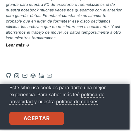
grande para nuestra PC de escritorio o reemplazamos el de
nuestra notebook muchas veces nos quedamos con el anterior
para guardar datos. En esta circunstancia es altamente
probable que en lugar de formatear ese disco decidamos
eliminar los archivos que no nos interesan manualmente. Y así
ahorrarnos el trabajo de mover los datos temporalmente a otro
lado mientras formateamos.
Leer más →
Abrir
Abrir
Contacto
Abrir
Abrir
Abrir
cuenta
cuenta
vía
cuenta
cuenta
cuenta
Este sitio usa cookies para darte una mejor
drkbugs
de
de
correo
de
de
de
experiencia. Para saber más leé
política de
Github
Instagram
Codepen
Linkedin
Youtube
privacidad
y nuestra
política de cookies
en
en
en
en
en
una
una
una
una
una
ACEPTAR
nueva
nueva
nueva
nueva
nueva
pestaña
pestaña
pestaña
pestaña
pestaña