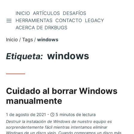
INICIO
ARTÍCULOS
DESAFÍOS
ALTERNAR BARRA LATERAL
HERRAMIENTAS
CONTACTO
LEGACY
Saltar
ACERCA DE DRKBUGS
al
contenido
Inicio
Tags
windows
windows
Etiqueta:
Cuidado al borrar Windows
manualmente
1 de agosto de 2021 -
5 minutos de lectura
Destruir la instalación de Windows de nuestro equipo es
sorprendentemente fácil mientras intentamos eliminar
Windows de un disco viejo. Cuando compramos un disco más