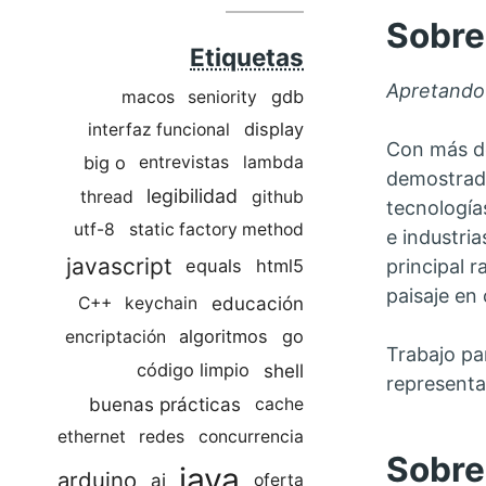
Sobre
Etiquetas
Apretando 
gdb
macos
seniority
display
interfaz funcional
Con más de
big o
entrevistas
lambda
demostrado
legibilidad
thread
github
tecnología
utf-8
static factory method
e industri
javascript
equals
html5
principal r
paisaje en
educación
C++
keychain
algoritmos
go
encriptación
Trabajo pa
shell
código limpio
representa
buenas prácticas
cache
ethernet
redes
concurrencia
Sobre 
java
arduino
ai
oferta