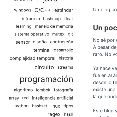
C/C++
Un blog co
estándar
windows
infrarrojo
hashmap
float
Un poc
learning
manejo de memoria
sistema operativo
mutex
git
No sé por 
sensor
diseño
contraseña
A pesar de
terminal
desarrollo
raro. No v
complejidad temporal
historia
circuito
streams
Ya hace ve
fue en al á
programación
desde lo t
existe una
algoritmo
lombok
fotografía
la que pud
array
inteligencia artificial
red
linux
python
hashset
tipos
Este blog 
regex
hash