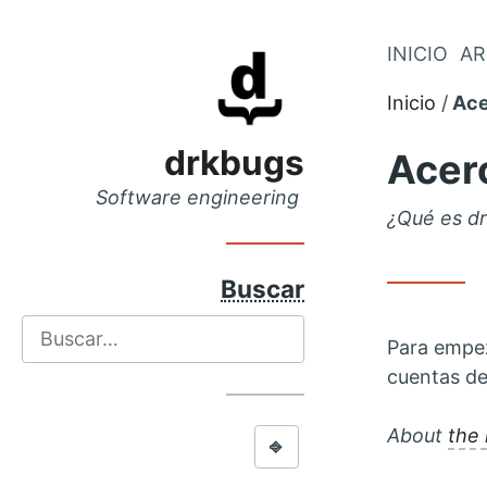
Saltar
INICIO
AR
Saltar
al
al
Inicio
Ace
menú
contenido
principal
drkbugs
Acer
Software engineering
¿Qué es d
Buscar
Buscar
Para empe
cuentas de
About
the
⎆