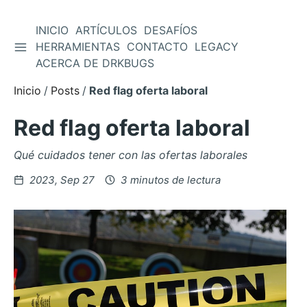
INICIO
ARTÍCULOS
DESAFÍOS
ALTERNAR BARRA LATERAL
HERRAMIENTAS
CONTACTO
LEGACY
Saltar
ACERCA DE DRKBUGS
al
contenido
Inicio
Posts
Red flag oferta laboral
Red flag oferta laboral
Qué cuidados tener con las ofertas laborales
Posteado
2023, Sep 27
3 minutos de lectura
en