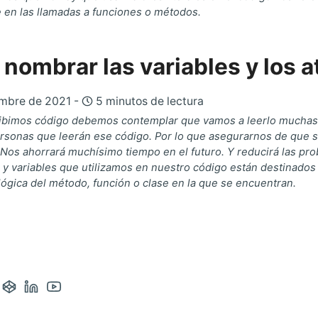
 en las llamadas a funciones o métodos.
nombrar las variables y los a
embre de 2021 -
5 minutos de lectura
ibimos código debemos contemplar que vamos a leerlo mucha
ersonas que leerán ese código. Por lo que asegurarnos de que 
 Nos ahorrará muchísimo tiempo en el futuro. Y reducirá las pro
s y variables que utilizamos en nuestro código están destinados
lógica del método, función o clase en la que se encuentran.
ntacto
Abrir
Abrir
Abrir
a
cuenta
cuenta
cuenta