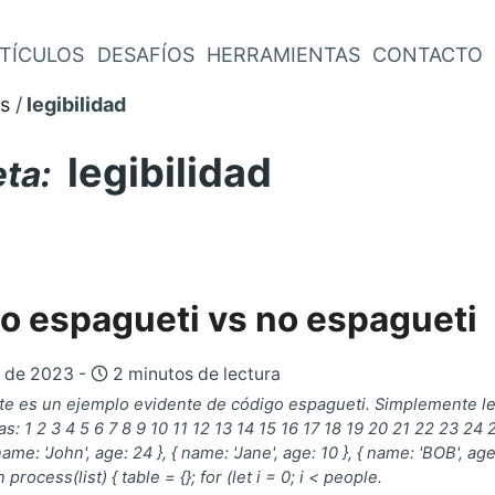
TÍCULOS
DESAFÍOS
HERRAMIENTAS
CONTACTO
s
legibilidad
legibilidad
eta:
o espagueti vs no espagueti
o de 2023 -
2 minutos de lectura
te es un ejemplo evidente de código espagueti. Simplemente l
: 1 2 3 4 5 6 7 8 9 10 11 12 13 14 15 16 17 18 19 20 21 22 23 24
ame: 'John', age: 24 }, { name: 'Jane', age: 10 }, { name: 'BOB', age:
process(list) { table = {}; for (let i = 0; i < people.