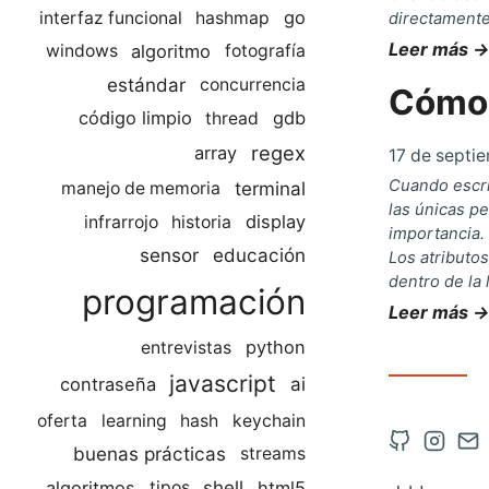
go
interfaz funcional
hashmap
directamente
Leer más →
algoritmo
windows
fotografía
estándar
concurrencia
Cómo 
código limpio
gdb
thread
regex
array
17 de septi
Cuando escr
terminal
manejo de memoria
las únicas p
display
infrarrojo
historia
importancia.
sensor
educación
Los atributo
dentro de la 
programación
Leer más →
python
entrevistas
javascript
ai
contraseña
oferta
learning
hash
keychain
Abrir
Abrir
Co
buenas prácticas
streams
cuenta
cuent
vía
shell
algoritmos
html5
tipos