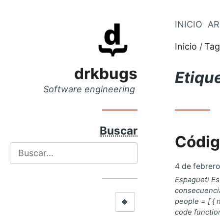
Saltar
INICIO
AR
Saltar
al
al
Inicio
Tag
menú
contenido
principal
drkbugs
Etiqu
Software engineering
Buscar
Códig
Buscar
4 de febrer
Espagueti Es
consecuencias
⎆
people = [ { n
code function 