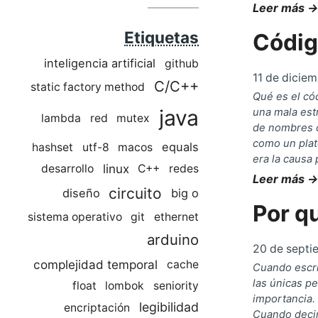
Leer más →
Etiquetas
Códig
inteligencia artificial
github
11 de dicie
C/C++
static factory method
Qué es el có
java
una mala est
lambda
red
mutex
de nombres c
como un plat
equals
hashset
utf-8
macos
era la causa 
linux
desarrollo
C++
redes
Leer más →
circuito
diseño
big o
Por qu
sistema operativo
git
ethernet
arduino
20 de septi
complejidad temporal
cache
Cuando escr
las únicas p
float
lombok
seniority
importancia.
legibilidad
encriptación
Cuando decim