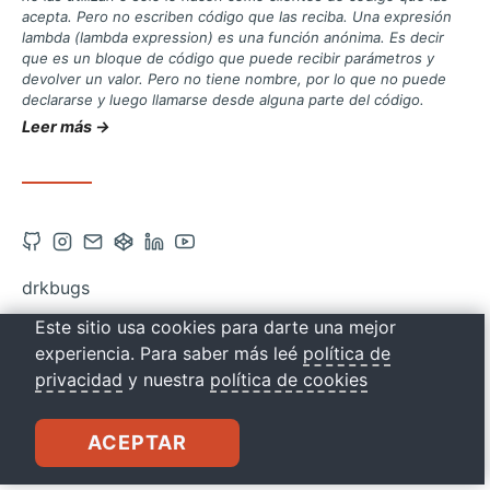
acepta. Pero no escriben código que las reciba. Una expresión
lambda (lambda expression) es una función anónima. Es decir
que es un bloque de código que puede recibir parámetros y
devolver un valor. Pero no tiene nombre, por lo que no puede
declararse y luego llamarse desde alguna parte del código.
Leer más →
Abrir
Abrir
Contacto
Abrir
Abrir
Abrir
cuenta
cuenta
vía
cuenta
cuenta
cuenta
drkbugs
de
de
correo
de
de
de
Este sitio usa cookies para darte una mejor
Github
Instagram
Codepen
Linkedin
Youtube
experiencia. Para saber más leé
política de
en
en
en
en
en
privacidad
y nuestra
política de cookies
una
una
una
una
una
nueva
nueva
nueva
nueva
nueva
ACEPTAR
pestaña
pestaña
pestaña
pestaña
pestaña