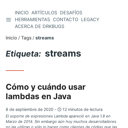
INICIO
ARTÍCULOS
DESAFÍOS
ALTERNAR BARRA LATERAL
HERRAMIENTAS
CONTACTO
LEGACY
Saltar
ACERCA DE DRKBUGS
al
contenido
Inicio
Tags
streams
streams
Etiqueta:
Cómo y cuándo usar
lambdas en Java
8 de septiembre de 2020 -
12 minutos de lectura
El soporte de expresiones Lambda apareció en Java 1.8 en
Marzo de 2014. Sin embargo aún hoy muchos desarrolladores
no las utilizan o sólo lo hacen como clientes de código que las