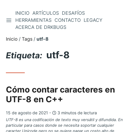
INICIO
ARTÍCULOS
DESAFÍOS
ALTERNAR BARRA LATERAL
HERRAMIENTAS
CONTACTO
LEGACY
Saltar
ACERCA DE DRKBUGS
al
contenido
Inicio
Tags
utf-8
utf-8
Etiqueta:
Cómo contar caracteres en
UTF-8 en C++
15 de agosto de 2021 -
3 minutos de lectura
UTF-8 es una codificación de texto muy versátil y difundida. En
particular para casos donde se necesita soportar cualquier
caracter Unicode pero no se quiere pagar un costo alto de