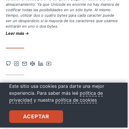
almacenamiento. Ya que Unicode es enorme no hay manera de
codificar todas las posibilidades en un sólo byte. Al mismo
tiempo, utilizar dos o cuatro bytes para cada caracter puede
ser un desperdicio si la mayoría de los caracteres que usamos
entrarán en uno o dos bytes.
Leer más →
Abrir
Abrir
Contacto
Abrir
Abrir
Abrir
cuenta
cuenta
vía
cuenta
cuenta
cuenta
de
de
correo
de
de
de
EN: UTF-8
Este sitio usa cookies para darte una mejor
Github
Instagram
Codepen
Linkedin
Youtube
experiencia. Para saber más leé
política de
en
en
en
en
en
drkbugs
privacidad
y nuestra
política de cookies
una
una
una
una
una
nueva
nueva
nueva
nueva
nueva
ACEPTAR
pestaña
pestaña
pestaña
pestaña
pestaña