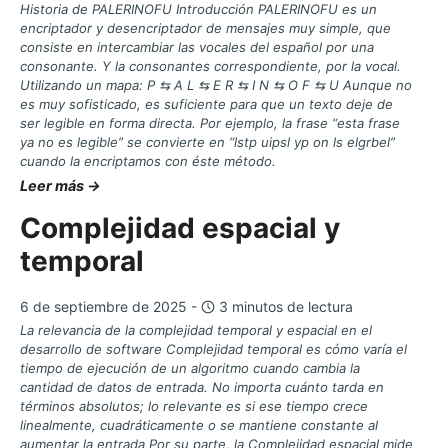
Historia de PALERINOFU Introducción PALERINOFU es un
encriptador y desencriptador de mensajes muy simple, que
consiste en intercambiar las vocales del español por una
consonante. Y la consonantes correspondiente, por la vocal.
Utilizando un mapa: P ⇆ A L ⇆ E R ⇆ I N ⇆ O F ⇆ U Aunque no
es muy sofisticado, es suficiente para que un texto deje de
ser legible en forma directa. Por ejemplo, la frase “esta frase
ya no es legible” se convierte en “lstp uipsl yp on ls elgrbel”
cuando la encriptamos con éste método.
Leer más →
Complejidad espacial y
temporal
6 de septiembre de 2025 -
3 minutos de lectura
La relevancia de la complejidad temporal y espacial en el
desarrollo de software Complejidad temporal es cómo varía el
tiempo de ejecución de un algoritmo cuando cambia la
cantidad de datos de entrada. No importa cuánto tarda en
términos absolutos; lo relevante es si ese tiempo crece
linealmente, cuadráticamente o se mantiene constante al
aumentar la entrada Por su parte, la Complejidad espacial mide