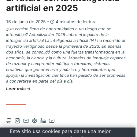
artificial en 2025
16 de junio de 2025 -
4 minutos de lectura
¿Un camino lleno de oportunidades o un riesgo que se
intensifica? Actualización 2025 sobre el impacto de la
inteligencia artificial La inteligencia artificial (IA) ha recorrido un
trayecto vertiginoso desde la primavera de 2023. En apenas
dos años, se consolidó como una fuerza transformadora en la
economía, la ciencia y la cultura. Modelos de lenguaje capaces
de razonar y comprender múltiples formatos, sistemas
creativos que generan arte y música, y herramientas que
apoyan la investigación científica han pasado de ser promesas
a convertirse en parte del día a día.
Leer más →
Abrir
Abrir
Contacto
Abrir
Abrir
Abrir
cuenta
cuenta
vía
cuenta
cuenta
cuenta
Este sitio usa cookies para darte una mejor