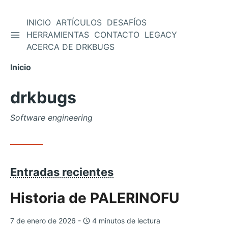
INICIO
ARTÍCULOS
DESAFÍOS
ALTERNAR BARRA LATERAL
HERRAMIENTAS
CONTACTO
LEGACY
Saltar
ACERCA DE DRKBUGS
al
contenido
Inicio
drkbugs
Software engineering
Entradas recientes
Historia de PALERINOFU
7 de enero de 2026 -
4 minutos de lectura