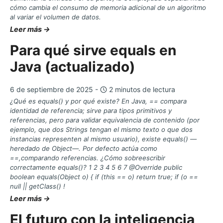
cómo cambia el consumo de memoria adicional de un algoritmo
al variar el volumen de datos.
Leer más →
Para qué sirve equals en
Java (actualizado)
6 de septiembre de 2025 -
2 minutos de lectura
¿Qué es equals() y por qué existe? En Java, == compara
identidad de referencia; sirve para tipos primitivos y
referencias, pero para validar equivalencia de contenido (por
ejemplo, que dos Strings tengan el mismo texto o que dos
instancias representen al mismo usuario), existe equals() —
heredado de Object—. Por defecto actúa como
==,comparando referencias. ¿Cómo sobreescribir
correctamente equals()? 1 2 3 4 5 6 7 @Override public
boolean equals(Object o) { if (this == o) return true; if (o ==
null || getClass() !
Leer más →
El futuro con la inteligencia