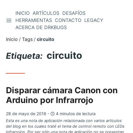
INICIO
ARTÍCULOS
DESAFÍOS
ALTERNAR BARRA LATERAL
HERRAMIENTAS
CONTACTO
LEGACY
Saltar
ACERCA DE DRKBUGS
al
contenido
Inicio
Tags
circuito
circuito
Etiqueta:
Disparar cámara Canon con
Arduino por Infrarrojo
28 de mayo de 2016 -
4 minutos de lectura
Esta es una nota de aplicación relacionada con varios artículos
del blog en los cuales traté el tema de control remoto con LEDs
infrarrojos. Por ser sólo una nota de aplicación no se presentan