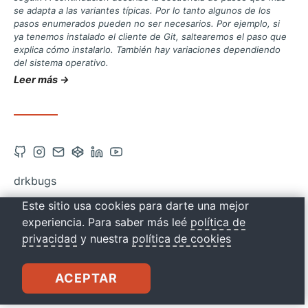
se adapta a las variantes típicas. Por lo tanto algunos de los
pasos enumerados pueden no ser necesarios. Por ejemplo, si
ya tenemos instalado el cliente de Git, saltearemos el paso que
explica cómo instalarlo. También hay variaciones dependiendo
del sistema operativo.
Leer más →
Abrir
Abrir
Contacto
Abrir
Abrir
Abrir
cuenta
cuenta
vía
cuenta
cuenta
cuenta
drkbugs
de
de
correo
de
de
de
Este sitio usa cookies para darte una mejor
Github
Instagram
Codepen
Linkedin
Youtube
experiencia. Para saber más leé
política de
en
en
en
en
en
privacidad
y nuestra
política de cookies
una
una
una
una
una
nueva
nueva
nueva
nueva
nueva
ACEPTAR
pestaña
pestaña
pestaña
pestaña
pestaña