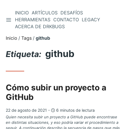
INICIO
ARTÍCULOS
DESAFÍOS
ALTERNAR BARRA LATERAL
HERRAMIENTAS
CONTACTO
LEGACY
Saltar
ACERCA DE DRKBUGS
al
contenido
Inicio
Tags
github
github
Etiqueta:
Cómo subir un proyecto a
GitHub
22 de agosto de 2021 -
6 minutos de lectura
Quien necesita subir un proyecto a GitHub puede encontrase
en distintas situaciones, y eso podría variar el procedimiento a
seguir. A continuación describo la secuencia de pasos que más