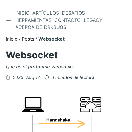
INICIO
ARTÍCULOS
DESAFÍOS
ALTERNAR BARRA LATERAL
HERRAMIENTAS
CONTACTO
LEGACY
Saltar
ACERCA DE DRKBUGS
al
contenido
Inicio
Posts
Websocket
Websocket
Qué es el protocolo websocket
Posteado
2023, Aug 17
3 minutos de lectura
en