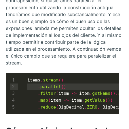
contraposición, si quisiéramos paralelizar el
procesamiento utilizando la construcción antigua
tendríamos que modificarlo substancialmente. Y ese
es un buen ejemplo de cómo el buen uso de las
expresiones lambda me permiten ocultar los detalles
de implementación al los ojos del cliente. Y al mismo
tiempo permitirle contribuir parte de la lógica
utilizada en el procesamiento. A continuación vemos
el único cambio que se requiere para paralelizar el
stream.
items
.
stream
()
.
parallel
()
.
filter
(
item 
->
 item
.
getName
().
star
.
map
(
item 
->
 item
.
getValue
())
.
reduce
(
BigDecimal
.
ZERO
,
 BigDecimal