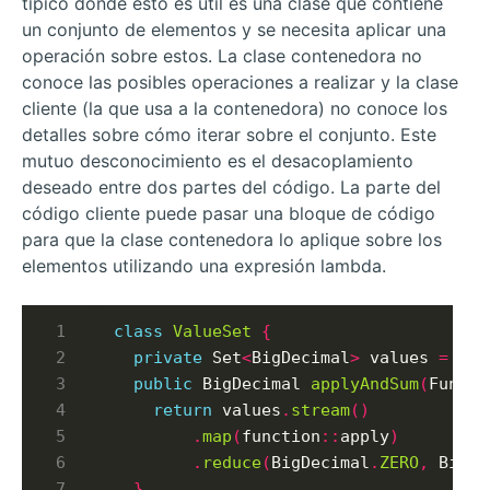
típico donde esto es útil es una clase que contiene
un conjunto de elementos y se necesita aplicar una
operación sobre estos. La clase contenedora no
conoce las posibles operaciones a realizar y la clase
cliente (la que usa a la contenedora) no conoce los
detalles sobre cómo iterar sobre el conjunto. Este
mutuo desconocimiento es el desacoplamiento
deseado entre dos partes del código. La parte del
código cliente puede pasar una bloque de código
para que la clase contenedora lo aplique sobre los
elementos utilizando una expresión lambda.
class
ValueSet
{
private
 Set
<
BigDecimal
>
 values 
=
new
public
 BigDecimal 
applyAndSum
(
Functi
return
 values
.
stream
()
.
map
(
function
::
apply
)
.
reduce
(
BigDecimal
.
ZERO
,
 BigDe
}