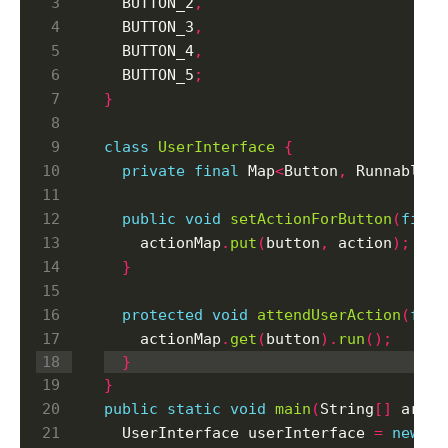
  BUTTON_2
,
  BUTTON_3
,
  BUTTON_4
,
  BUTTON_5
;
}
class
UserInterface
{
private
final
 Map
<
Button
,
 Runnable
>
 
public
void
setActionForButton
(
final
    actionMap
.
put
(
button
,
 action
);
}
protected
void
attendUserAction
(
fina
    actionMap
.
get
(
button
).
run
();
}
}
public
static
void
main
(
String
[]
 args
)
  UserInterface userInterface 
=
new
 Us