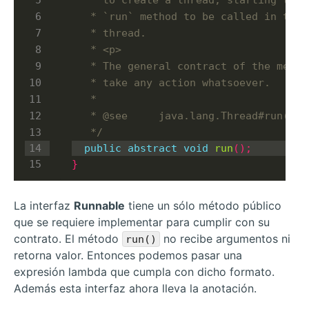
   */
public
abstract
void
run
();
}
La interfaz
Runnable
tiene un sólo método público
que se requiere implementar para cumplir con su
contrato. El método
no recibe argumentos ni
run()
retorna valor. Entonces podemos pasar una
expresión lambda que cumpla con dicho formato.
Además esta interfaz ahora lleva la anotación.