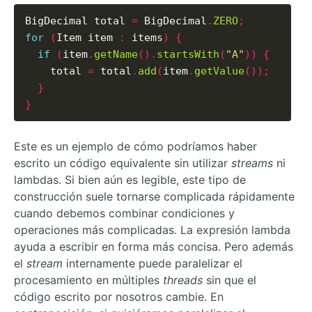
BigDecimal total 
=
 BigDecimal
.
ZERO
;
for
(
Item item 
:
 items
)
{
if
(
item
.
getName
().
startsWith
(
"A"
))
{
    total 
=
 total
.
add
(
item
.
getValue
());
}
}
Este es un ejemplo de cómo podríamos haber
escrito un código equivalente sin utilizar
streams
ni
lambdas. Si bien aún es legible, este tipo de
construcción suele tornarse complicada rápidamente
cuando debemos combinar condiciones y
operaciones más complicadas. La expresión lambda
ayuda a escribir en forma más concisa. Pero además
el
stream
internamente puede paralelizar el
procesamiento en múltiples
threads
sin que el
código escrito por nosotros cambie. En