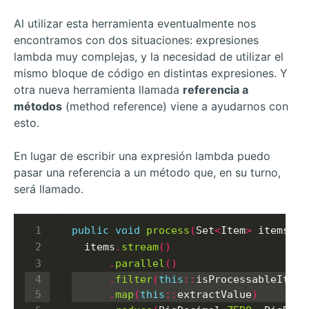
Al utilizar esta herramienta eventualmente nos
encontramos con dos situaciones: expresiones
lambda muy complejas, y la necesidad de utilizar el
mismo bloque de código en distintas expresiones. Y
otra nueva herramienta llamada
referencia a
métodos
(method reference) viene a ayudarnos con
esto.
En lugar de escribir una expresión lambda puedo
pasar una referencia a un método que, en su turno,
será llamado.
public
void
process
(
Set
<
Item
>
 items
)
{
  items
.
stream
()
.
parallel
()
.
filter
(
this
::
isProcessableItem
)
.
map
(
this
::
extractValue
)