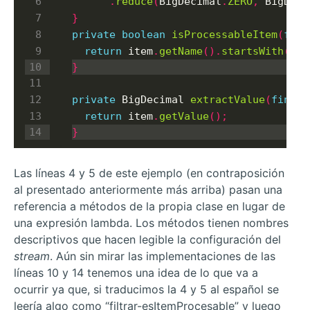
.
reduce
(
BigDecimal
.
ZERO
,
 BigDeci
}
private
boolean
isProcessableItem
(
fina
return
 item
.
getName
().
startsWith
(
"A"
}
private
 BigDecimal 
extractValue
(
final
 
return
 item
.
getValue
();
}
Las líneas 4 y 5 de este ejemplo (en contraposición
al presentado anteriormente más arriba) pasan una
referencia a métodos de la propia clase en lugar de
una expresión lambda. Los métodos tienen nombres
descriptivos que hacen legible la configuración del
stream
. Aún sin mirar las implementaciones de las
líneas 10 y 14 tenemos una idea de lo que va a
ocurrir ya que, si traducimos la 4 y 5 al español se
leería algo como “filtrar-esItemProcesable” y luego