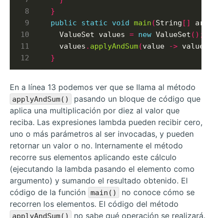
}
public
static
void
main
(
String
[]
 args
)
  ValueSet values 
=
new
 ValueSet
();
  values
.
applyAndSum
(
value 
->
 value
.
mu
}
En a línea 13 podemos ver que se llama al método
pasando un bloque de código que
applyAndSum()
aplica una multiplicación por diez al valor que
reciba. Las expresiones lambda pueden recibir cero,
uno o más parámetros al ser invocadas, y pueden
retornar un valor o no. Internamente el método
recorre sus elementos aplicando este cálculo
(ejecutando la lambda pasando el elemento como
argumento) y sumando el resultado obtenido. El
código de la función
no conoce cómo se
main()
recorren los elementos. El código del método
no sabe qué operación se realizará.
applyAndSum()