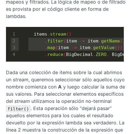
mapeos y filtrados. La lógica de mapeo o de filtrado
es provista por el código cliente en forma de
lambdas.
  items
.
stream
()
.
filter
(
item 
->
 item
.
getName
().
st
.
map
(
item 
->
 item
.
getValue
())
.
reduce
(
BigDecimal
.
ZERO
,
 BigDecim
Dada una colección de items sobre la cual abrimos
un
stream
, queremos seleccionar sólo aquellos cuyo
nombre comienza con
A
y luego calcular la suma de
sus valores. Para seleccionar elementos específicos
del
stream
utilizamos la operación no-terminal
. Esta operación sólo “dejará pasar”
filter()
aquellos elementos para los cuales el resultado
devuelto por la expresión lambda sea verdadero. La
línea 2 muestra la construcción de la expresión que