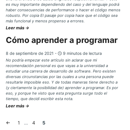
es muy importante dependiendo del caso y del lenguaje podrá
haber consecuencias de performance o hacer el código menos
robusto. Por copia El pasaje por copia hace que el código sea
más funcional y menos propenso a errores.
Leer más →
Cómo aprender a programar
8 de septiembre de 2021 -
9 minutos de lectura
No podría empezar este artículo sin aclarar que mi
recomendación personal es que vayas a la universidad a
estudiar una carrera de desarrollo de software. Pero existen
diversas circunstancias por las cuales a una persona puede
resultarle imposible eso. Y de todas maneras tiene derecho a
(y ciertamente la posibilidad de) aprender a programar. Es por
eso, y porque he visto que esta pregunta surge todo el
tiempo, que decidí escribir esta nota.
Leer más →
Anterior
Página:
Página:
Página
1
…
4
5
página
actual: