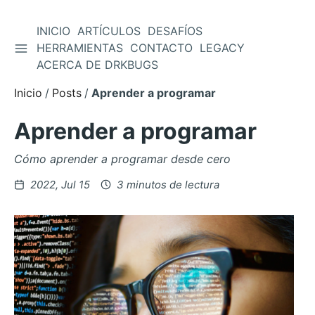
INICIO
ARTÍCULOS
DESAFÍOS
ALTERNAR BARRA LATERAL
HERRAMIENTAS
CONTACTO
LEGACY
Saltar
ACERCA DE DRKBUGS
al
contenido
Inicio
Posts
Aprender a programar
Aprender a programar
Cómo aprender a programar desde cero
Posteado
2022, Jul 15
3 minutos de lectura
en