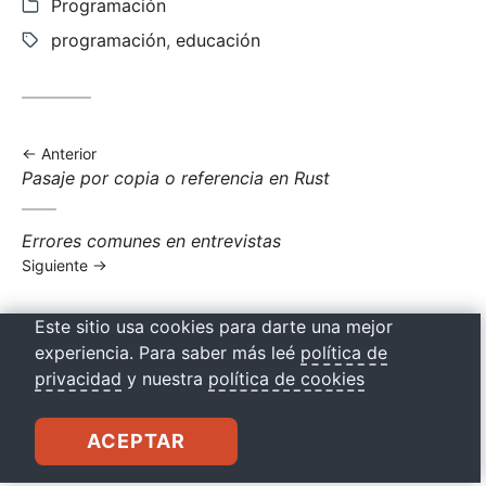
Categorías:
Programación
Etiquetas:
programación
,
educación
Anterior
Anterior
Pasaje por copia o referencia en Rust
entrada:
Siguiente
Errores comunes en entrevistas
entrada:
Siguiente
Este sitio usa cookies para darte una mejor
experiencia. Para saber más leé
política de
Abrir
Abrir
Contacto
Abrir
Abrir
Abrir
privacidad
y nuestra
política de cookies
cuenta
cuenta
vía
cuenta
cuenta
cuenta
drkbugs
de
de
correo
de
de
de
ACEPTAR
Github
Instagram
Codepen
Linkedin
Youtube