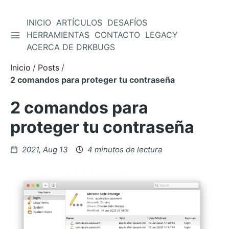
INICIO
ARTÍCULOS
DESAFÍOS
ALTERNAR BARRA LATERAL
HERRAMIENTAS
CONTACTO
LEGACY
Saltar
ACERCA DE DRKBUGS
al
contenido
Inicio
Posts
2 comandos para proteger tu contraseña
2 comandos para
proteger tu contraseña
Posteado
2021, Aug 13
4 minutos de lectura
en