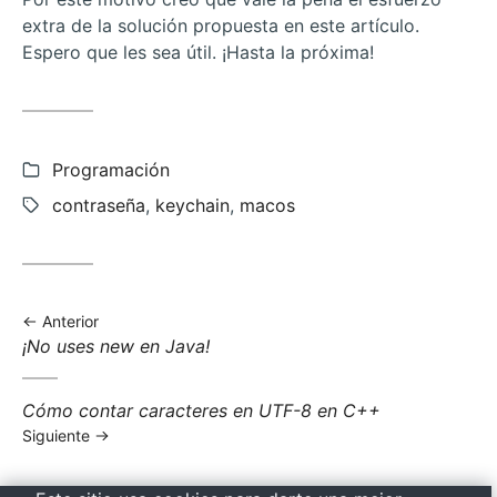
extra de la solución propuesta en este artículo.
Espero que les sea útil. ¡Hasta la próxima!
Categorías:
Programación
Etiquetas:
contraseña
,
keychain
,
macos
Anterior
Anterior
¡No uses new en Java!
entrada:
Siguiente
Cómo contar caracteres en UTF-8 en C++
entrada:
Siguiente