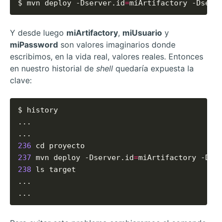
$ mvn deploy -Dserver.id
=
miArtifactory -Dserv
Y desde luego
miArtifactory
,
miUsuario
y
miPassword
son valores imaginarios donde
escribimos, en la vida real, valores reales. Entonces
en nuestro historial de
shell
quedaría expuesta la
clave:
$ history

...

236
237
 mvn deploy -Dserver.id
=
miArtifactory -Dse
238
 ls target

...

...