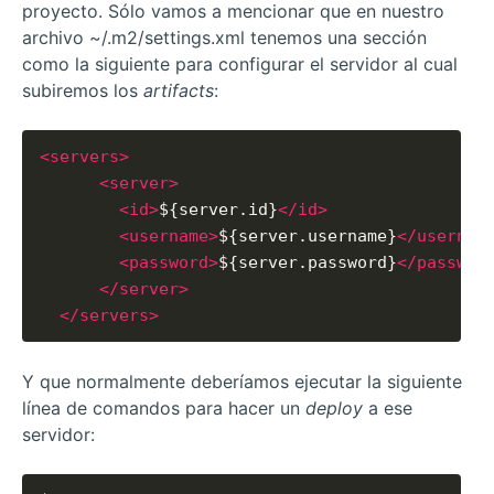
proyecto. Sólo vamos a mencionar que en nuestro
archivo ~/.m2/settings.xml tenemos una sección
como la siguiente para configurar el servidor al cual
subiremos los
artifacts
:
<servers>
<server>
<id>
${server.id}
</id>
<username>
${server.username}
</usernam
<password>
${server.password}
</passwor
</server>
</servers>
Y que normalmente deberíamos ejecutar la siguiente
línea de comandos para hacer un
deploy
a ese
servidor: