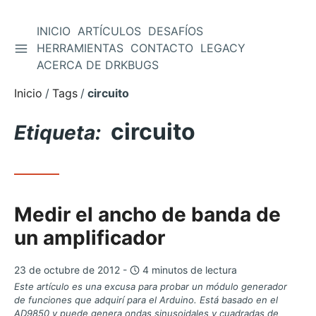
INICIO
ARTÍCULOS
DESAFÍOS
ALTERNAR BARRA LATERAL
HERRAMIENTAS
CONTACTO
LEGACY
Saltar
ACERCA DE DRKBUGS
al
contenido
Inicio
Tags
circuito
circuito
Etiqueta:
Medir el ancho de banda de
un amplificador
23 de octubre de 2012 -
4 minutos de lectura
Este artículo es una excusa para probar un módulo generador
de funciones que adquirí para el Arduino. Está basado en el
AD9850 y puede genera ondas sinusoidales y cuadradas de