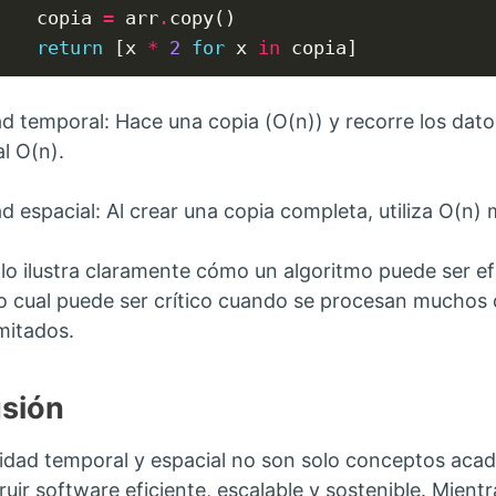
    copia 
=
 arr
.
copy()

return
 [x 
*
2
for
 x 
in
 copia]
d temporal: Hace una copia (O(n)) y recorre los datos
l O(n).
d espacial: Al crear una copia completa, utiliza O(n) 
lo ilustra claramente cómo un algoritmo puede ser ef
o cual puede ser crítico cuando se procesan muchos 
imitados.
sión
idad temporal y espacial no son solo conceptos aca
ruir software eficiente, escalable y sostenible. Mient