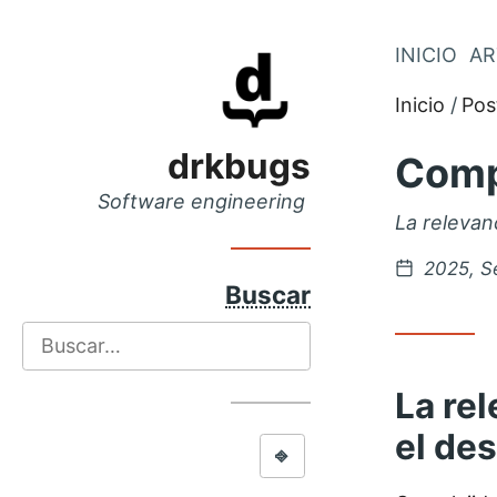
Saltar
INICIO
AR
Saltar
al
al
Inicio
Pos
menú
contenido
principal
drkbugs
Comp
Software engineering
La relevan
Postead
2025, S
en
Buscar
Buscar
La re
el des
⎆