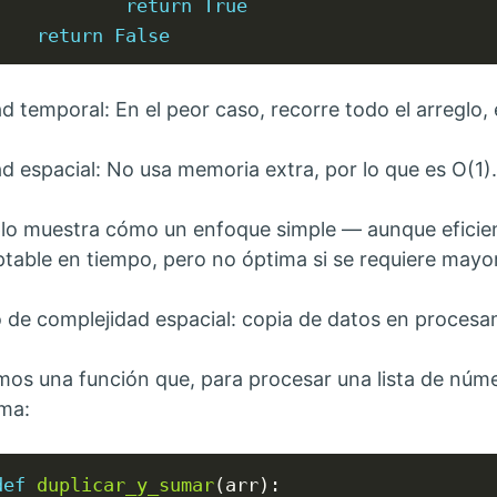
return
True
return
False
 temporal: En el peor caso, recorre todo el arreglo, e
d espacial: No usa memoria extra, por lo que es O(1).
lo muestra cómo un enfoque simple — aunque efici
table en tiempo, pero no óptima si se requiere mayor
 de complejidad espacial: copia de datos en procesa
os una función que, para procesar una lista de núme
rma:
def
duplicar_y_sumar
(arr):
