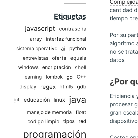
Complejid
cantidad d
Etiquetas
tiempo cre
javascript
contraseña
Por su part
array
interfaz funcional
algoritmo a
ai
python
sistema operativo
no se trat
equals
entrevistas
oferta
datos
shell
windows
encriptación
go
learning
lombok
C++
¿Por q
regex
display
html5
gdb
Eficiencia
java
educación
linux
git
procesar g
manejo de memoria
float
gran escal
dispositiv
código limpio
tipos
red
programación
Costos ope