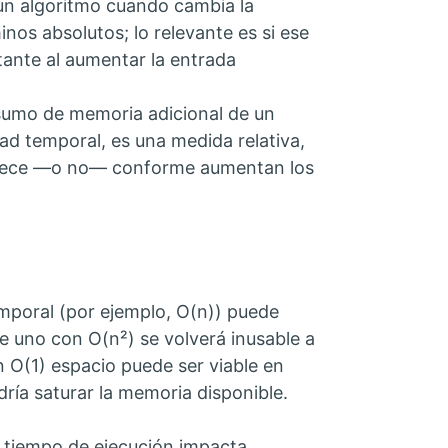
un algoritmo cuando cambia la
nos absolutos; lo relevante es si ese
ante al aumentar la entrada
umo de memoria adicional de un
dad temporal, es una medida relativa,
 crece —o no— conforme aumentan los
emporal (por ejemplo, O(n)) puede
 uno con O(n²) se volverá inusable a
 O(1) espacio puede ser viable en
ría saturar la memoria disponible.
l tiempo de ejecución impacta