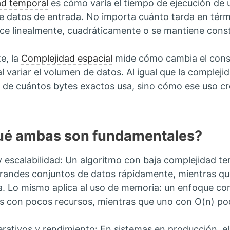
ad temporal
es cómo varía el tiempo de ejecución de 
e datos de entrada. No importa cuánto tarda en térmi
ce linealmente, cuadráticamente o se mantiene const
e, la
Complejidad espacial
mide cómo cambia el cons
l variar el volumen de datos. Al igual que la compleji
a de cuántos bytes exactos usa, sino cómo ese uso
ué ambas son fundamentales?
 y escalabilidad: Un algoritmo con baja complejidad t
randes conjuntos de datos rápidamente, mientras que
a. Lo mismo aplica al uso de memoria: un enfoque con
os con pocos recursos, mientras que uno con O(n) pod
rativos y rendimiento: En sistemas en producción, e