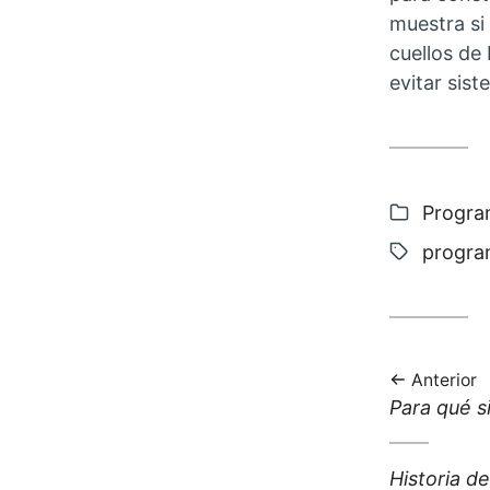
muestra si 
cuellos de
evitar sis
Categor
Progra
Etiquet
progra
Anterior
Anterior
Para qué s
entrada:
Siguiente
Historia 