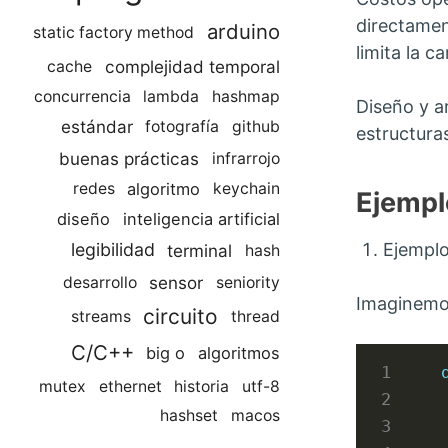
directamen
arduino
static factory method
limita la 
complejidad temporal
cache
concurrencia
lambda
hashmap
Diseño y a
estándar
fotografía
github
estructuras
buenas prácticas
infrarrojo
algoritmo
redes
keychain
Ejempl
diseño
inteligencia artificial
Ejemplo
legibilidad
terminal
hash
sensor
desarrollo
seniority
Imaginemos
circuito
streams
thread
C/C++
big o
algoritmos
mutex
ethernet
historia
utf-8
hashset
macos