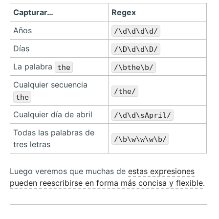
Capturar…
Regex
Años
/\d\d\d\d/
Días
/\D\d\d\D/
La palabra
the
/\bthe\b/
Cualquier secuencia
/the/
the
Cualquier día de abril
/\d\d\sApril/
Todas las palabras de
/\b\w\w\w\b/
tres letras
Luego veremos que muchas de
estas expresiones
pueden reescribirse en forma más concisa y flexible
.