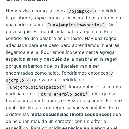
Hemos visto como la regex
coincidiría
/ejemplo/
la palabra
ejemplo
como secuencia de caracteres en
una cadena como
. Qué
"unejemplosinespacios"
pasa si querés encontrar la palabra ejemplo. En el
sentido de una palabra en un texto. Hay una regex
adecuada para ese caso pero aprendamos mientras
llegamos a ella. Podríamos inocentemente agregar
espacios antes y después de la palabra en la regex
porque sabemos que los literales van a ser
encontrados como tales. Tendríamos entonces
/
que ya no coincidiría en
ejemplo /
. Ahora coincidiría en una
"unejemplosinespacios"
cadena como
pero qué si
"otro ejemplo aquí"
tuviésemos tabulaciones en vez de espacios. En este
punto los literales en regex se vuelven inútiles. Pero
existen las
meta secuencias (meta sequences)
que
coincidirán más de un caracter con un criterio
específico. Para coincidir
espacios en blanco
en el