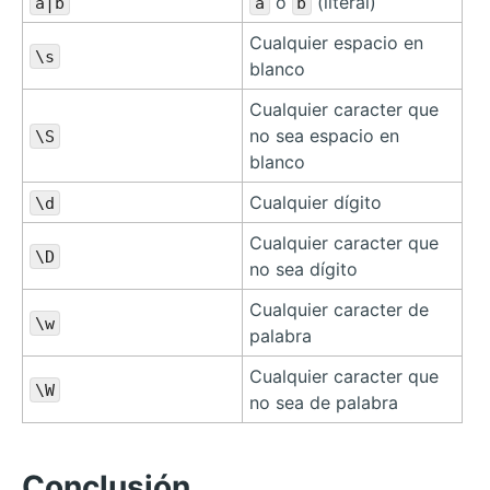
o
(literal)
a|b
a
b
Cualquier espacio en
\s
blanco
Cualquier caracter que
no sea espacio en
\S
blanco
Cualquier dígito
\d
Cualquier caracter que
\D
no sea dígito
Cualquier caracter de
\w
palabra
Cualquier caracter que
\W
no sea de palabra
Conclusión