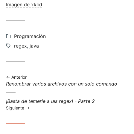
Imagen de xkcd
Categorías:
Programación
Etiquetas:
regex
,
java
Anterior
Anterior
Renombrar varios archivos con un solo comando
entrada:
Siguiente
¡Basta de temerle a las regex! - Parte 2
entrada:
Siguiente