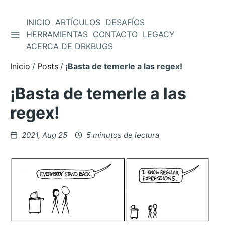
INICIO
ARTÍCULOS
DESAFÍOS
ALTERNAR BARRA LATERAL
HERRAMIENTAS
CONTACTO
LEGACY
Saltar
ACERCA DE DRKBUGS
al
contenido
Inicio
Posts
¡Basta de temerle a las regex!
¡Basta de temerle a las
regex!
Posteado
2021, Aug 25
5 minutos de lectura
en