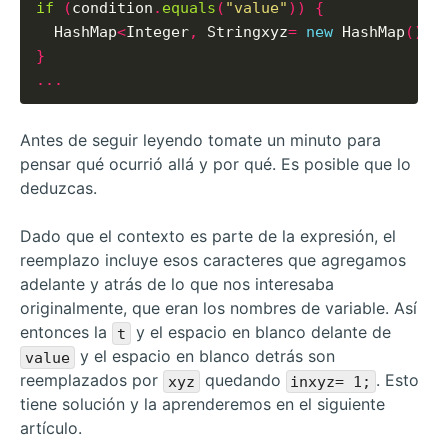
if
(
condition
.
equals
(
"value"
))
{
  HashMap
<
Integer
,
 Stringxyz
=
new
 HashMap
();
}
...
Antes de seguir leyendo tomate un minuto para
pensar qué ocurrió allá y por qué. Es posible que lo
deduzcas.
Dado que el contexto es parte de la expresión, el
reemplazo incluye esos caracteres que agregamos
adelante y atrás de lo que nos interesaba
originalmente, que eran los nombres de variable. Así
entonces la
y el espacio en blanco delante de
t
y el espacio en blanco detrás son
value
reemplazados por
quedando
. Esto
xyz
inxyz= 1;
tiene solución y la aprenderemos en el siguiente
artículo.