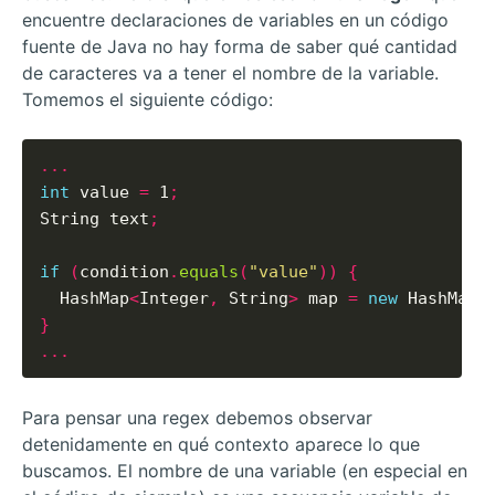
encuentre declaraciones de variables en un código
fuente de Java no hay forma de saber qué cantidad
de caracteres va a tener el nombre de la variable.
Tomemos el siguiente código:
...
int
 value 
=
 1
;
String text
;
if
(
condition
.
equals
(
"value"
))
{
  HashMap
<
Integer
,
 String
>
 map 
=
new
 HashMap
(
}
...
Para pensar una regex debemos observar
detenidamente en qué contexto aparece lo que
buscamos. El nombre de una variable (en especial en