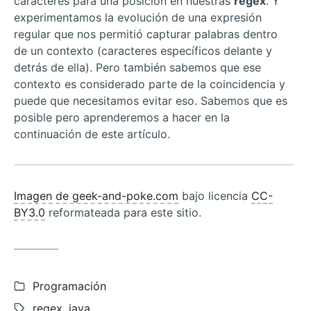
caracteres para una posición en nuestras
regex
. Y
experimentamos la evolución de una expresión
regular que nos permitió capturar palabras dentro
de un contexto (caracteres específicos delante y
detrás de ella). Pero también sabemos que ese
contexto es considerado parte de la coincidencia y
puede que necesitamos evitar eso. Sabemos que es
posible pero aprenderemos a hacer en la
continuación de este artículo.
Imagen de geek-and-poke.com
bajo licencia
CC-
BY3.0
reformateada para este sitio.
Categorías:
Programación
Etiquetas:
regex
,
java