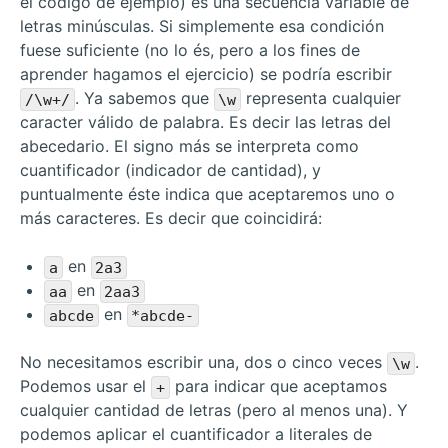
el código de ejemplo) es una secuencia variable de
letras minúsculas. Si simplemente esa condición
fuese suficiente (no lo és, pero a los fines de
aprender hagamos el ejercicio) se podría escribir
. Ya sabemos que
representa cualquier
/\w+/
\w
caracter válido de palabra. Es decir las letras del
abecedario. El signo más se interpreta como
cuantificador (indicador de cantidad), y
puntualmente éste indica que aceptaremos uno o
más caracteres. Es decir que coincidirá:
en
a
2a3
en
aa
2aa3
en
abcde
*abcde-
No necesitamos escribir una, dos o cinco veces
.
\w
Podemos usar el
para indicar que aceptamos
+
cualquier cantidad de letras (pero al menos una). Y
podemos aplicar el cuantificador a literales de