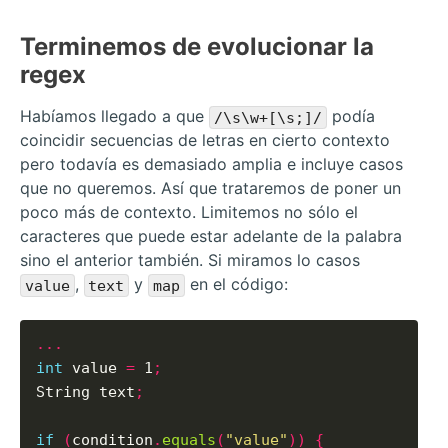
Terminemos de evolucionar la
regex
Habíamos llegado a que
podía
/\s\w+[\s;]/
coincidir secuencias de letras en cierto contexto
pero todavía es demasiado amplia e incluye casos
que no queremos. Así que trataremos de poner un
poco más de contexto. Limitemos no sólo el
caracteres que puede estar adelante de la palabra
sino el anterior también. Si miramos lo casos
,
y
en el código:
value
text
map
...
int
 value 
=
 1
;
String text
;
if
(
condition
.
equals
(
"value"
))
{