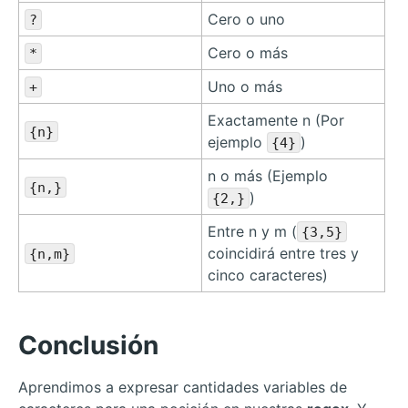
Cero o uno
?
Cero o más
*
Uno o más
+
Exactamente n (Por
{n}
ejemplo
)
{4}
n o más (Ejemplo
{n,}
)
{2,}
Entre n y m (
{3,5}
coincidirá entre tres y
{n,m}
cinco caracteres)
Conclusión
Aprendimos a expresar cantidades variables de