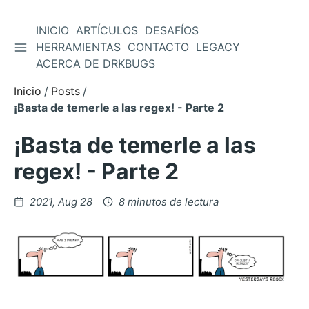
INICIO
ARTÍCULOS
DESAFÍOS
ALTERNAR BARRA LATERAL
HERRAMIENTAS
CONTACTO
LEGACY
Saltar
ACERCA DE DRKBUGS
al
contenido
Inicio
Posts
¡Basta de temerle a las regex! - Parte 2
¡Basta de temerle a las
regex! - Parte 2
Posteado
2021, Aug 28
8 minutos de lectura
en