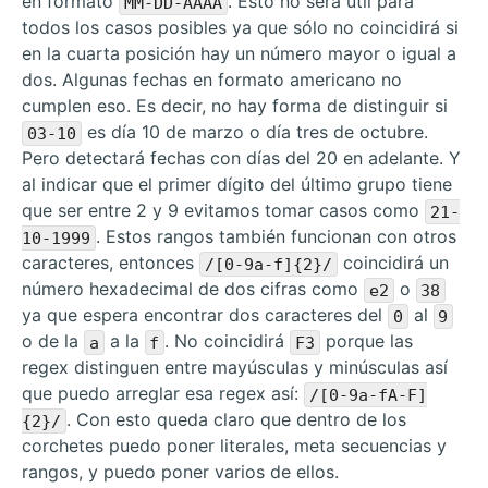
en formato
. Esto no será útil para
MM-DD-AAAA
todos los casos posibles ya que sólo no coincidirá si
en la cuarta posición hay un número mayor o igual a
dos. Algunas fechas en formato americano no
cumplen eso. Es decir, no hay forma de distinguir si
es día 10 de marzo o día tres de octubre.
03-10
Pero detectará fechas con días del 20 en adelante. Y
al indicar que el primer dígito del último grupo tiene
que ser entre 2 y 9 evitamos tomar casos como
21-
. Estos rangos también funcionan con otros
10-1999
caracteres, entonces
coincidirá un
/[0-9a-f]{2}/
número hexadecimal de dos cifras como
o
e2
38
ya que espera encontrar dos caracteres del
al
0
9
o de la
a la
. No coincidirá
porque las
a
f
F3
regex distinguen entre mayúsculas y minúsculas así
que puedo arreglar esa regex así:
/[0-9a-fA-F]
. Con esto queda claro que dentro de los
{2}/
corchetes puedo poner literales, meta secuencias y
rangos, y puedo poner varios de ellos.