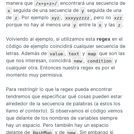
manera que
encontrará una secuencia de
/x+y+z+/
seguida de una secuencia de
seguida de una
x
y
de
. Por ejemplo
,
, pero no
z
xyz
xxxyyzzzz
xzz
porque no hay al menos una
entre la
y las
.
y
x
z
Volviendo al ejemplo, si utilizamos esta
regex
en el
código de ejemplo coincidirá cualquier secuencia de
letras. Además de
,
y
que son las
value
text
map
que nos interesan, coincidirá
,
y
new
condition
cualquier otra. Entonces nuestra regex es por el
momento muy permisiva.
Para restringir lo que la regex pueda encontrar
tendremos que especificar qué cosas pueden estar
alrededor de la secuencia de palabras (a estos los
llamo
el contexto
). Si observamos el código vemos
que delante de los nombres de variables siempre
hay un espacio. Pero también hay un espacio
delante de
y de
. Sin embargo si
HashMap
new