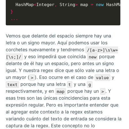
  HashMap
<
Integer
,
 String
>
 map 
=
new
 HashMap
(
}
...
Vemos que delante del espacio siempre hay una
letra o un signo mayor. Aquí podemos usar los
corchetes nuevamente y tendremos
/[a-z>]\s\w+
y eso impedirá que coincida
porque
[\s;]/
new
delante de él hay un espacio, pero antes un signo
igual. Y nuestra regex dice que sólo vale una letra o
un mayor (
). Eso ocurre en el caso de
y
>
value
porque hay una letra
y una
text
t
g
respectivamente, y en
porque hay un
. Y
map
>
esas tres son las únicas coincidencias para esta
expresión regular. Pero es importante entender que
al agregar este contexto a la regex estamos
variando cuánto del texto de entrada se considera la
captura de la regex. Este concepto no lo