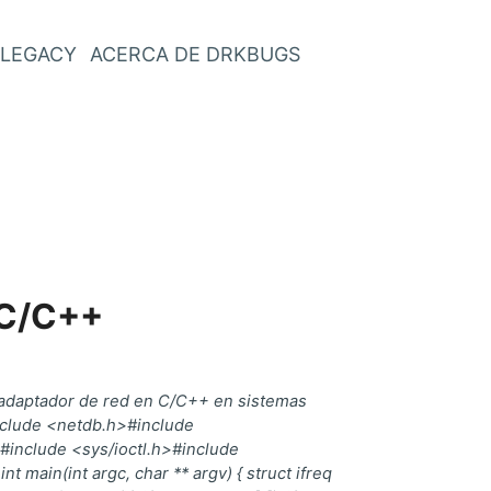
LEGACY
ACERCA DE DRKBUGS
 C/C++
 adaptador de red en C/C++ en sistemas
nclude <netdb.h>#include
#include <sys/ioctl.h>#include
 main(int argc, char ** argv) { struct ifreq