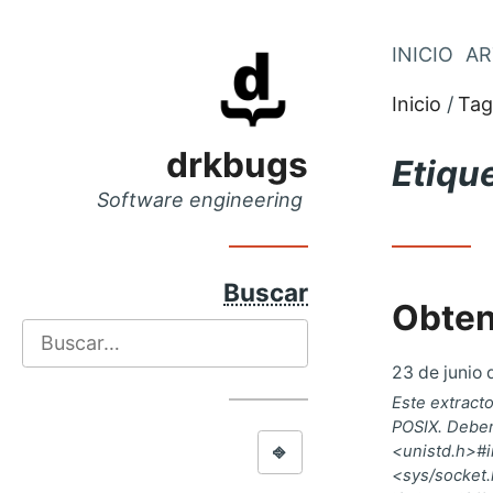
Saltar
INICIO
AR
Saltar
al
al
Inicio
Tag
menú
contenido
principal
drkbugs
Etiqu
Software engineering
Buscar
Obten
Buscar
23 de junio 
Este extract
POSIX. Deber
⎆
<unistd.h>#i
<sys/socket.h