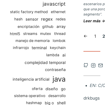
javascript
escenarios p
que una porc
static factory method
ethernet
segmento”.
regex
sensor
hash
redes
Leer más →
array
encriptación
github
html5
streams
mutex
thread
Anterior
Págin
P
1
2
manejo de memoria
lombok
página
a
terminal
infrarrojo
keychain
ai
lambda
complejidad temporal
Abrir
Abrir
Co
contraseña
cuenta
cuent
vía
java
de
de
co
inteligencia artificial
EN: C/
Github
Insta
diseño
go
oferta
en
en
sistema operativo
desarrollo
drkbugs
una
una
shell
big o
hashmap