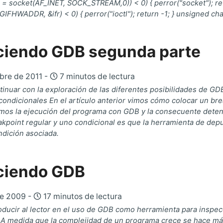
 ((s = socket(AF_INET, SOCK_STREAM,0)) < 0) { perror("socket"); retu
CGIFHWADDR, &ifr) < 0) { perror("ioctl"); return -1; } unsigned ch
iendo GDB segunda parte
bre de 2011 -
7 minutos de lectura
inuar con la exploración de las diferentes posibilidades de GDB,
ondicionales En el artículo anterior vimos cómo colocar un brea
os la ejecución del programa con GDB y la consecuente detenci
akpoint regular y uno condicional es que la herramienta de dep
ndición asociada.
ciendo GDB
de 2009 -
17 minutos de lectura
roducir al lector en el uso de GDB como herramienta para inspec
 A medida que la complejidad de un programa crece se hace más 