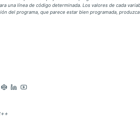
ara una línea de código determinada. Los valores de cada vari
ión del programa, que parece estar bien programada, produzca l
a:
ágina
ctual:
ntacto
Abrir
Abrir
Abrir
a
cuenta
cuenta
cuenta
rreo
de
de
de
C++
gram
Codepen
Linkedin
Youtube
en
en
en
una
una
una