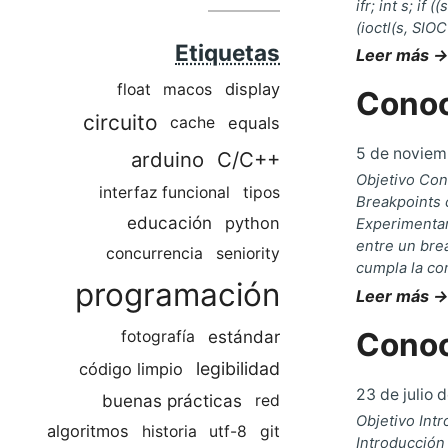
ifr; int s; if
(ioctl(s, SIO
Etiquetas
Leer más →
display
float
macos
Conoc
circuito
equals
cache
5 de noviem
arduino
C/C++
Objetivo Cont
interfaz funcional
tipos
Breakpoints c
educación
python
Experimentam
entre un bre
concurrencia
seniority
cumpla la co
programación
Leer más →
Cono
estándar
fotografía
legibilidad
código limpio
23 de julio 
buenas prácticas
red
Objetivo Int
algoritmos
historia
utf-8
git
Introducción