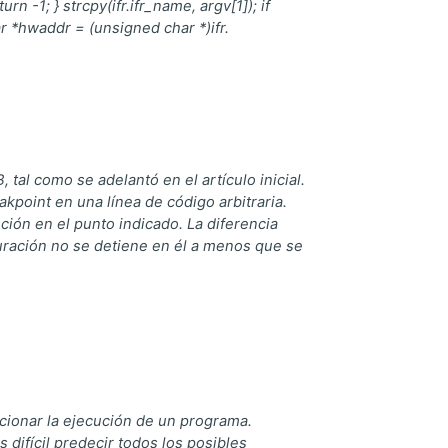
rn -1; } strcpy(ifr.ifr_name, argv[1]); if
ar *hwaddr = (unsigned char *)ifr.
 tal como se adelantó en el artículo inicial.
kpoint en una línea de código arbitraria.
ón en el punto indicado. La diferencia
uración no se detiene en él a menos que se
cionar la ejecución de un programa.
difícil predecir todos los posibles