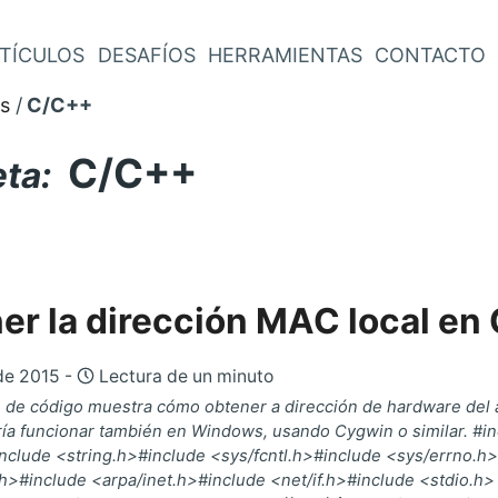
TÍCULOS
DESAFÍOS
HERRAMIENTAS
CONTACTO
s
C/C++
C/C++
eta:
er la dirección MAC local en
de 2015 -
Lectura de un minuto
o de código muestra cómo obtener a dirección de hardware del
ía funcionar también en Windows, usando Cygwin o similar. #i
nclude <string.h>#include <sys/fcntl.h>#include <sys/errno.h>
>#include <arpa/inet.h>#include <net/if.h>#include <stdio.h> int