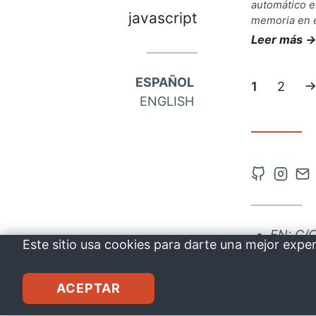
automático en
javascript
memoria en e
Leer más →
ESPAÑOL
Página
Página
Si
1
2
ENGLISH
actual:
p
Abrir
Abrir
Co
cuenta
cuent
vía
de
de
co
EN: C/
Github
Insta
Este sitio usa cookies para darte una mejor expe
en
en
drkbugs
una
una
ACEPTAR
nueva
nueva