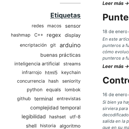
Leer más →
Etiquetas
Punte
sensor
redes
macos
18 de enero
regex
display
hashmap
C++
En este artí
arduino
encriptación
git
punteros a f
cómo evoluci
buenas prácticas
punteros a fu
inteligencia artificial
streams
Leer más →
html5
infrarrojo
keychain
Contr
concurrencia
hash
seniority
python
equals
lombok
16 de enero
terminal
github
entrevistas
Si bien ya ha
complejidad temporal
sirviera par
decodificador
legibilidad
hashset
utf-8
salida en la 
shell
algoritmo
historia
que en su ma