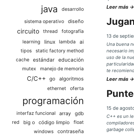
java
Leer más →
desarrollo
Jugan
diseño
sistema operativo
circuito
thread
fotografía
13 de septi
linux
ai
learning
lambda
Una buena no
tipos
static factory method
necesario im
uso de la nu
estándar
educación
cache
particularid
mutex
manejo de memoria
te recomiend
C/C++
go
algoritmos
Leer más →
ethernet
oferta
Punte
programación
15 de agost
array
gdb
interfaz funcional
C++ es un le
big o
código limpio
red
float
compiladores
garbage coll
contraseña
windows