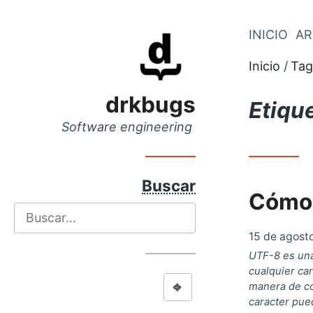
Saltar
INICIO
AR
Saltar
al
al
Inicio
Tag
menú
contenido
principal
drkbugs
Etiqu
Software engineering
Buscar
Cómo 
Buscar
15 de agost
UTF-8 es una
cualquier ca
⎆
manera de cod
caracter pue