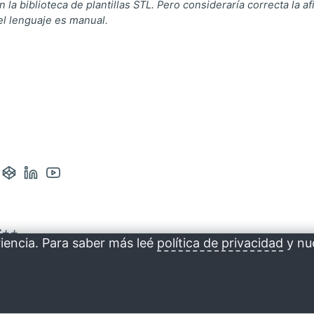
 la biblioteca de plantillas STL. Pero consideraría correcta la 
l lenguaje es manual.
:
guiente
ágina
ntacto
Abrir
Abrir
Abrir
a
cuenta
cuenta
cuenta
rreo
de
de
de
C++
gram
Codepen
Linkedin
Youtube
riencia. Para saber más leé
política de privacidad
y nu
en
en
en
una
una
una
nueva
nueva
nueva