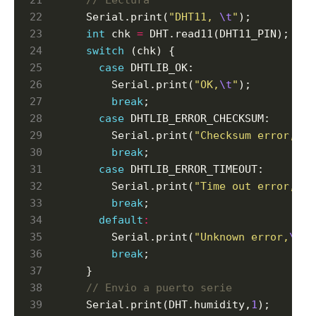
  Serial.print(
"DHT11, 
\t
"
);  

int
 chk 
=
 DHT.read11(DHT11_PIN);  

switch
 (chk) {  

case
 DHTLIB_OK:  

      Serial.print(
"OK,
\t
"
);  

break
;  

case
 DHTLIB_ERROR_CHECKSUM:  

      Serial.print(
"Checksum error,
\t
"
break
;  

case
 DHTLIB_ERROR_TIMEOUT:  

      Serial.print(
"Time out error,
\t
"
break
;  

default
:
      Serial.print(
"Unknown error,
\t
"
)
break
;  

  }  

  Serial.print(DHT.humidity,
1
);  
