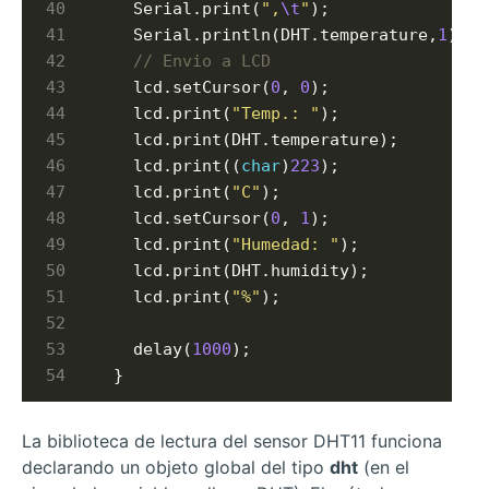
  Serial.print(
",
\t
"
);  

  Serial.println(DHT.temperature,
1
);  

  lcd.setCursor(
0
, 
0
);  

  lcd.print(
"Temp.: "
);  

  lcd.print(DHT.temperature);  

  lcd.print((
char
)
223
);  

  lcd.print(
"C"
);  

  lcd.setCursor(
0
, 
1
);  

  lcd.print(
"Humedad: "
);  

  lcd.print(DHT.humidity);  

  lcd.print(
"%"
);

  delay(
1000
);  

La biblioteca de lectura del sensor DHT11 funciona
declarando un objeto global del tipo
dht
(en el