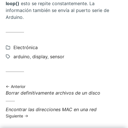
loop()
esto se repite constantemente. La
información también se envía al puerto serie de
Arduino.
Categorías:
Electrónica
Etiquetas:
arduino
,
display
,
sensor
Anterior
Anterior
Borrar definitivamente archivos de un disco
entrada:
Siguiente
Encontrar las direcciones MAC en una red
entrada:
Siguiente