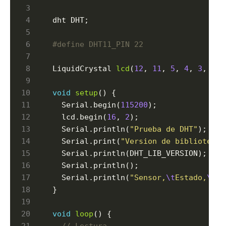
dht DHT;

LiquidCrystal 
lcd
(
12
, 
11
, 
5
, 
4
, 
3
, 
2
);

void
setup
() {  

  Serial.begin(
115200
);  

  lcd.begin(
16
, 
2
);  

  Serial.println(
"Prueba de DHT"
);  

  Serial.print(
"Version de biblioteca:
  Serial.println(DHT_LIB_VERSION);  

  Serial.println();  

  Serial.println(
"Sensor,
\t
Estado,
\t
Hu
}

void
loop
() {  
