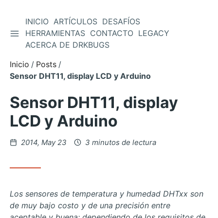
INICIO
ARTÍCULOS
DESAFÍOS
ALTERNAR BARRA LATERAL
HERRAMIENTAS
CONTACTO
LEGACY
Saltar
ACERCA DE DRKBUGS
al
contenido
Inicio
Posts
Sensor DHT11, display LCD y Arduino
Sensor DHT11, display
LCD y Arduino
Posteado
2014, May 23
3 minutos de lectura
en
Los sensores de temperatura y humedad DHTxx son
de muy bajo costo y de una precisión entre
aceptable y buena; dependiendo de los requisitos de