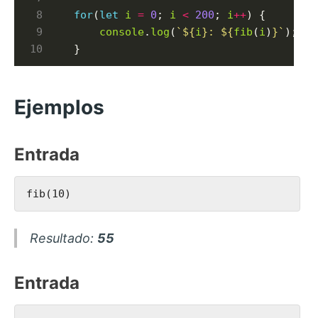
for
(
let
i
=
0
; 
i
<
200
; 
i
++
) {

console
.
log
(
`
${
i
}
: 
${
fib
(
i
)
}
`
);

}
Ejemplos
Entrada
Resultado:
55
Entrada