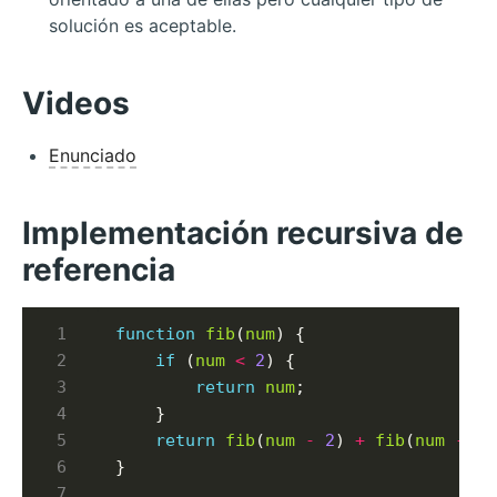
solución es aceptable.
Videos
Enunciado
Implementación recursiva de
referencia
function
fib
(
num
) {

if
 (
num
<
2
) {

return
num
;

    }

return
fib
(
num
-
2
) 
+
fib
(
num
-
1
)
}
