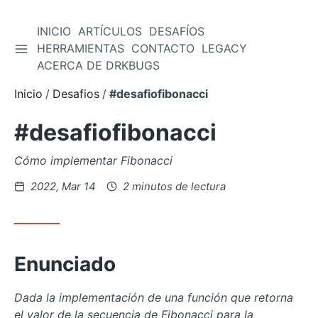
INICIO
ARTÍCULOS
DESAFÍOS
ALTERNAR BARRA LATERAL
HERRAMIENTAS
CONTACTO
LEGACY
Saltar
ACERCA DE DRKBUGS
al
contenido
Inicio
Desafios
#desafiofibonacci
#desafiofibonacci
Cómo implementar Fibonacci
Posteado
2022, Mar 14
2 minutos de lectura
en
Enunciado
Dada la implementación de una función que retorna
el valor de la secuencia de Fibonacci para la