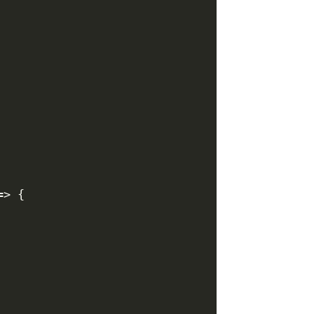
=> {
