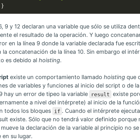
}
6, 9 y 12 declaran una variable que sólo se utiliza de
nte el resultado de la operación. Y luego concatenar
ror en la línea 9 donde la variable declarada fue esc
en la concatenación de la línea 10. Sin embargo el int
to es debido al
hoisting
.
ipt
existe un comportamiento llamado
hoisting
que c
es de variables y funciones al inicio del script o de l
 9 hay un error de tipeo la variable
existe porq
result
rnamente a nivel del intérprete) al inicio de la funci
n todos los bloques
. Cuando el intérprete ejecuta
if
sult existe. Sólo que no tendrá valor definido porque 
ueve la declaración de la variable al principio no se
en su lugar.