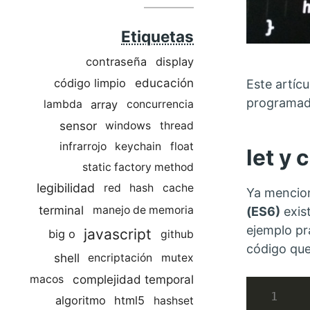
Etiquetas
contraseña
display
educación
código limpio
Este artíc
programado
array
lambda
concurrencia
sensor
windows
thread
infrarrojo
keychain
float
let y 
static factory method
legibilidad
red
hash
cache
Ya mencion
terminal
manejo de memoria
(ES6)
exis
ejemplo pr
javascript
big o
github
código que
shell
encriptación
mutex
complejidad temporal
macos
algoritmo
html5
hashset