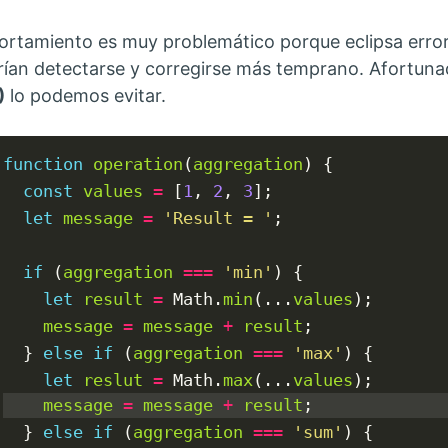
rtamiento es muy problemático porque eclipsa erro
ían detectarse y corregirse más temprano. Afortuna
)
lo podemos evitar.
function
operation
(
aggregation
) {

const
values
=
 [
1
, 
2
, 
3
];

let
message
=
'Result = '
;

if
 (
aggregation
===
'min'
) {

let
result
=
 Math.
min
(...
values
);

message
=
message
+
result
;

  } 
else
if
 (
aggregation
===
'max'
) {

let
reslut
=
 Math.
max
(...
values
message
=
message
+
result
  } 
else
if
 (
aggregation
===
'sum'
) {
