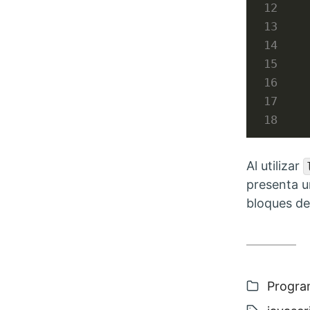
Al utilizar
presenta un
bloques de 
Categor
Progra