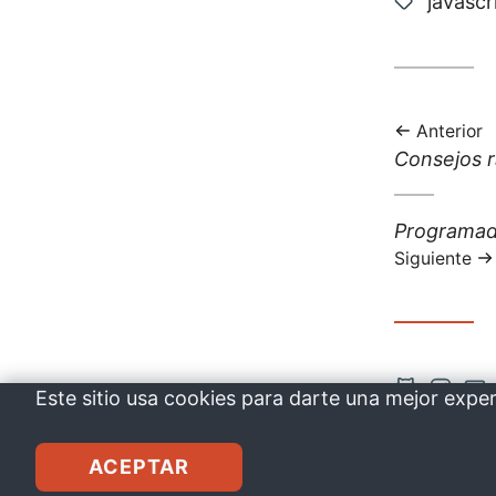
Etiquet
javascr
Anterior
Anterior
Consejos r
entrada:
Siguiente
Programado
entrada:
Siguiente
Abrir
Abrir
Co
Este sitio usa cookies para darte una mejor expe
cuenta
cuent
vía
drkbugs
de
de
co
ACEPTAR
Github
Insta