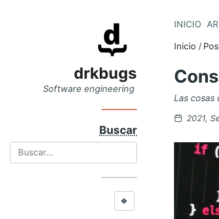
Saltar
INICIO
AR
Saltar
al
al
Inicio
Pos
menú
contenido
principal
drkbugs
Conse
Software engineering
Las cosas 
Postead
2021, S
en
Buscar
Buscar
⎆