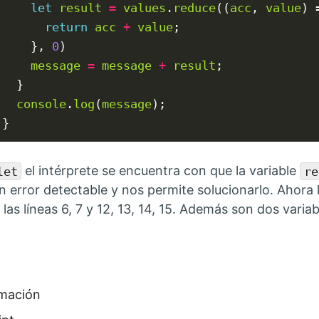
let
result
=
values
.
reduce
((
acc
, 
value
) 
return
acc
+
value
;

    }, 
0
)

message
=
message
+
result
;

  }

console
.
log
(
message
);

}
el intérprete se encuentra con que la variable
let
re
 error detectable y nos permite solucionarlo. Ahora la
las líneas 6, 7 y 12, 13, 14, 15. Además son dos variab
ías:
mación