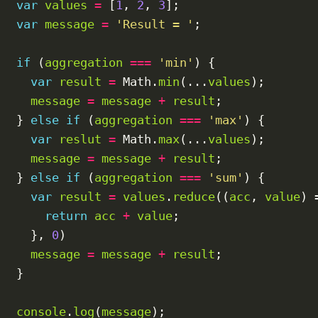
var
values
=
 [
1
, 
2
, 
3
];

var
message
=
'Result = '
;

if
 (
aggregation
===
'min'
) {

var
result
=
 Math.
min
(...
values
);

message
=
message
+
result
;

  } 
else
if
 (
aggregation
===
'max'
) {

var
reslut
=
 Math.
max
(...
values
);

message
=
message
+
result
;

  } 
else
if
 (
aggregation
===
'sum'
) {

var
result
=
values
.
reduce
((
acc
, 
value
) 
return
acc
+
value
;

    }, 
0
)

message
=
message
+
result
;

  }

console
.
log
(
message
);
