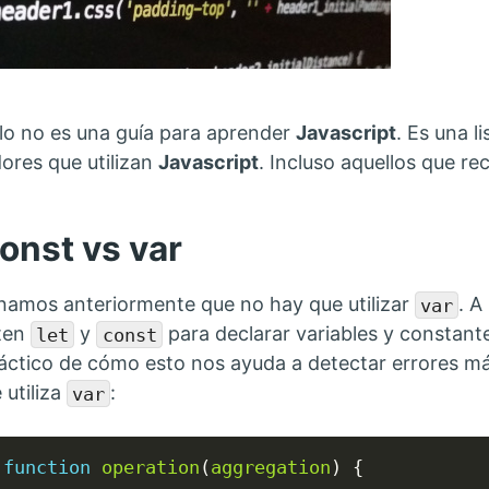
ulo no es una guía para aprender
Javascript
. Es una l
res que utilizan
Javascript
. Incluso aquellos que r
const vs var
amos anteriormente que no hay que utilizar
. A
var
ten
y
para declarar variables y constan
let
const
áctico de cómo esto nos ayuda a detectar errores m
 utiliza
:
var
function
operation
(
aggregation
) {
