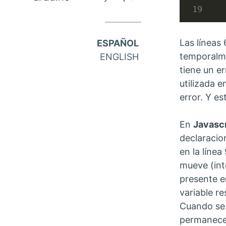
Las líneas 
ESPAÑOL
temporalme
ENGLISH
tiene un er
utilizada 
error. Y es
En
Javascr
declaracion
en la línea
mueve (inte
presente e
variable re
Cuando se m
permanece 