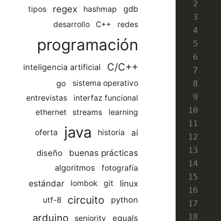
regex
gdb
tipos
hashmap
desarrollo
C++
redes
programación
C/C++
inteligencia artificial
go
sistema operativo
entrevistas
interfaz funcional
ethernet
streams
learning
java
ai
oferta
historia
buenas prácticas
diseño
algoritmos
fotografía
estándar
linux
lombok
git
circuito
python
utf-8
arduino
equals
seniority