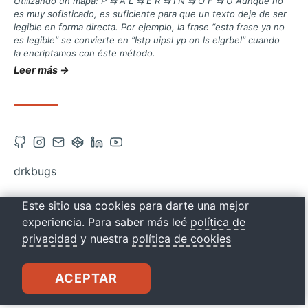
Utilizando un mapa: P ⇆ A L ⇆ E R ⇆ I N ⇆ O F ⇆ U Aunque no
es muy sofisticado, es suficiente para que un texto deje de ser
legible en forma directa. Por ejemplo, la frase “esta frase ya no
es legible” se convierte en “lstp uipsl yp on ls elgrbel” cuando
la encriptamos con éste método.
Leer más →
Abrir
Abrir
Contacto
Abrir
Abrir
Abrir
cuenta
cuenta
vía
cuenta
cuenta
cuenta
drkbugs
de
de
correo
de
de
de
Github
Instagram
Codepen
Linkedin
Youtube
Este sitio usa cookies para darte una mejor
en
en
en
en
en
experiencia. Para saber más leé
política de
una
una
una
una
una
privacidad
y nuestra
política de cookies
nueva
nueva
nueva
nueva
nueva
pestaña
pestaña
pestaña
pestaña
pestaña
ACEPTAR