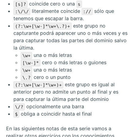
coincide cero o una
[s]?
s
literalmente coincide
sólo que
:\/\/
://
tenemos que escapar la barra.
este grupo no
(?:\w+[\w-]*\w+\.?)+
capturante podrá aparecer uno o más veces y es
para capturar todas las partes del dominio salvo
la última.
una o más letras
\w+
cero o más letras o guiones
[\w-]*
una o más letras
\w+
cero o un punto
\.?
este grupo es igual al
(?:\w+[\w-]*\w+)+
anterior pero no admite un punto al final y es
para capturar la última parte del dominio
opcionalmente una barra
\/?
obliga a coincidir hasta el final
$
En las siguientes notas de esta serie vamos a
realizar otros ejercicios con los conocimientos