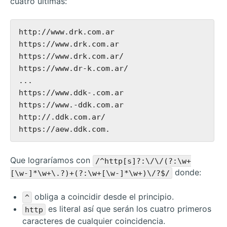
cuatro últimas:
http://www.drk.com.ar

https://www.drk.com.ar

https://www.drk.com.ar/

https://www.dr-k.com.ar/

...

https://www.ddk-.com.ar

https://www.-ddk.com.ar

http://.ddk.com.ar/

Que lograríamos con
/^http[s]?:\/\/(?:\w+
donde:
[\w-]*\w+\.?)+(?:\w+[\w-]*\w+)\/?$/
obliga a coincidir desde el principio.
^
es literal así que serán los cuatro primeros
http
caracteres de cualquier coincidencia.