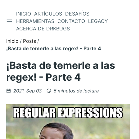
INICIO
ARTÍCULOS
DESAFÍOS
ALTERNAR BARRA LATERAL
HERRAMIENTAS
CONTACTO
LEGACY
Saltar
ACERCA DE DRKBUGS
al
contenido
Inicio
Posts
¡Basta de temerle a las regex! - Parte 4
¡Basta de temerle a las
regex! - Parte 4
Posteado
2021, Sep 03
5 minutos de lectura
en