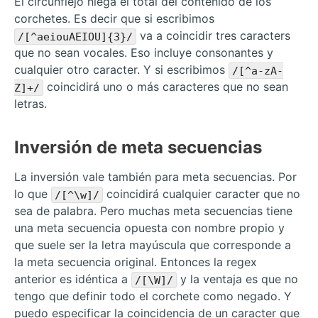
El circunflejo niega el total del contenido de los
corchetes. Es decir que si escribimos
va a coincidir tres caracters
/[^aeiouAEIOU]{3}/
que no sean vocales. Eso incluye consonantes y
cualquier otro caracter. Y si escribimos
/[^a-zA-
coincidirá uno o más caracteres que no sean
Z]+/
letras.
Inversión de meta secuencias
La inversión vale también para meta secuencias. Por
lo que
coincidirá cualquier caracter que no
/[^\w]/
sea de palabra. Pero muchas meta secuencias tiene
una meta secuencia opuesta con nombre propio y
que suele ser la letra mayúscula que corresponde a
la meta secuencia original. Entonces la regex
anterior es idéntica a
y la ventaja es que no
/[\W]/
tengo que definir todo el corchete como negado. Y
puedo especificar la coincidencia de un caracter que